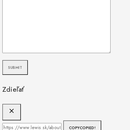
Zdieľať
COPY
COPIED!