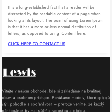
It is a long-established fact that a reader will be
distracted by the readable content of a page when
looking at its layout. The point of using Lorem Ipsum
is that it has a more-or-less normal distribution of
letters, as opposed to using ‘Content here.
CLICK HERE TO CONTACT US
Vitajte v našom obchode, kde si zakladáme na kvalitnej
obuvi a osobnom prístupe. Ponúkame modely, ktoré spájajú
štýl, pohodlie a spoľahlivosť – pretože veríme, že každý
pár topánok by mal slúžiť s radosťou a istotou.