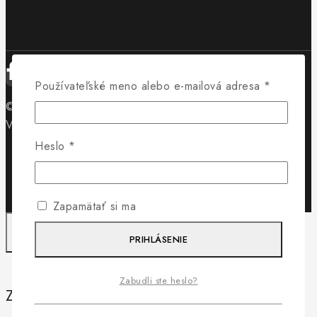
Používateľské meno alebo e-mailová adresa
*
© 2026 Obuv Lewis - WordPress Theme by
Avanam
Vytvorilo
Byteminds
Heslo
*
Zapamätať si ma
PRIHLÁSENIE
Zabudli ste heslo?
Záleží nám na vašom súkromí