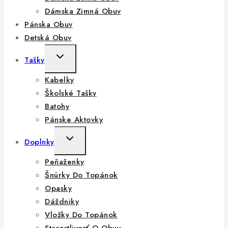
Dámska Zimná Obuv
Pánska Obuv
Detská Obuv
Tašky
Kabelky
Školské Tašky
Batohy
Pánske Aktovky
Doplnky
Peňaženky
Šnúrky Do Topánok
Opasky
Dáždniky
Vložky Do Topánok
Starostlivosť O Obuv