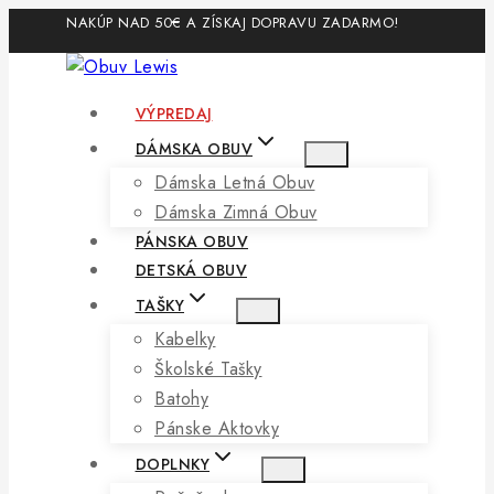
NAKÚP NAD 50€ A ZÍSKAJ DOPRAVU ZADARMO!
VÝPREDAJ
DÁMSKA OBUV
Dámska Letná Obuv
Dámska Zimná Obuv
PÁNSKA OBUV
DETSKÁ OBUV
TAŠKY
Kabelky
Školské Tašky
Batohy
Pánske Aktovky
DOPLNKY