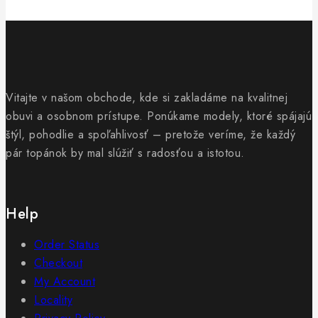
Vitajte v našom obchode, kde si zakladáme na kvalitnej
obuvi a osobnom prístupe. Ponúkame modely, ktoré spájajú
štýl, pohodlie a spoľahlivosť – pretože veríme, že každý
pár topánok by mal slúžiť s radosťou a istotou.
Help
Order Status
Checkout
My Account
Locality