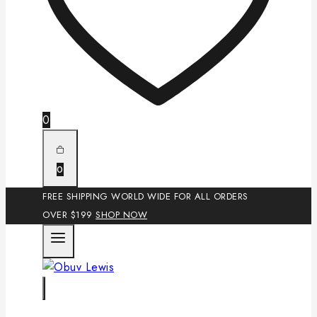
0
0
FREE SHIPPING WORLD WIDE FOR ALL ORDERS
OVER $199
SHOP NOW