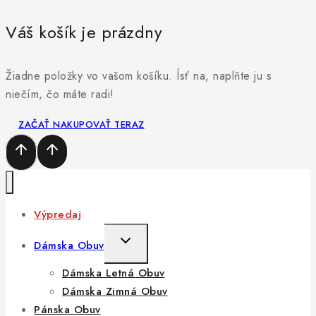
Váš košík je prázdny
Žiadne položky vo vašom košíku. Ísť na, naplňte ju s
niečím, čo máte radi!
ZAČAŤ NAKUPOVAŤ TERAZ
Výpredaj
TOGGLE
Dámska Obuv
CHILD
Dámska Letná Obuv
MENU
Dámska Zimná Obuv
Pánska Obuv