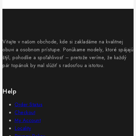
Vitajte v našom obchode, kde si zakladáme na kvalitnej
obuvi a osobnom prístupe. Ponúkame modely, ktoré spájajú
štýl, pohodlie a spoľahlivosť – pretože veríme, že každý
pár topánok by mal slúžiť s radosťou a istotou.
Help
Order Status
Checkout
My Account
Locality