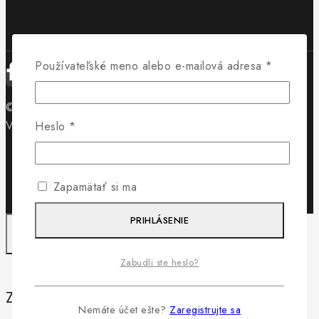
Povinné
Používateľské meno alebo e-mailová adresa
*
© 2026 Obuv Lewis - WordPress Theme by
Avanam
Vytvorilo
Byteminds
Povinné
Heslo
*
Zapamätať si ma
PRIHLÁSENIE
Zabudli ste heslo?
Záleží nám na vašom súkromí
Nemáte účet ešte?
Zaregistrujte sa