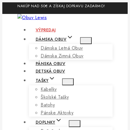
Skip
NAKÚP NAD 50€ A ZÍSKAJ DOPRAVU ZADARMO!
to
content
VÝPREDAJ
DÁMSKA OBUV
Dámska Letná Obuv
Dámska Zimná Obuv
PÁNSKA OBUV
DETSKÁ OBUV
TAŠKY
Kabelky
Školské Tašky
Batohy
Pánske Aktovky
DOPLNKY