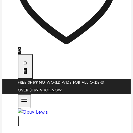
0
0
FREE SHIPPING WORLD WIDE FOR ALL ORDERS
OVER $199
SHOP NOW