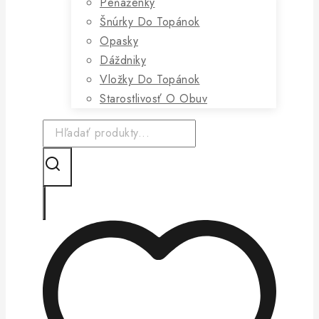
Peňaženky
Šnúrky Do Topánok
Opasky
Dáždniky
Vložky Do Topánok
Starostlivosť O Obuv
Hľadanie: