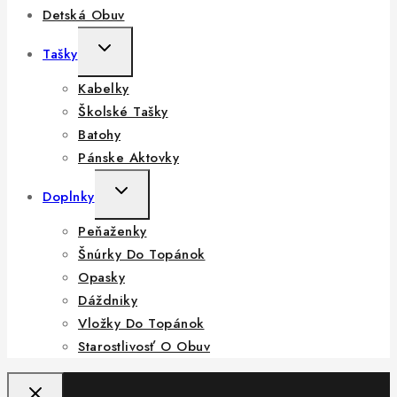
Detská Obuv
TOGGLE
Tašky
CHILD
Kabelky
MENU
Školské Tašky
Batohy
Pánske Aktovky
TOGGLE
Doplnky
CHILD
Peňaženky
MENU
Šnúrky Do Topánok
Opasky
Dáždniky
Vložky Do Topánok
Starostlivosť O Obuv