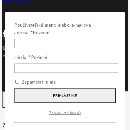
lewis@lewis.sk
Používateľské meno alebo e-mailová
adresa
*
Povinné
© 2026 Obuv Lewis - WordPress Theme by
Avanam
Vytvorilo
Byteminds
Heslo
*
Povinné
Zapamätať si ma
PRIHLÁSENIE
Zabudli ste heslo?
Záleží nám na vašom súkromí