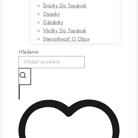
Šnúrky Do Topánok
Opasky
Dáždniky
Vložky Do Topánok
Starostlivosť O Obuv
Hľadanie: