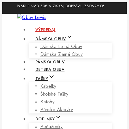
Skip
NAKÚP NAD 50€ A ZÍSKAJ DOPRAVU ZADARMO!
to
content
VÝPREDAJ
DÁMSKA OBUV
Dámska Letná Obuv
Dámska Zimná Obuv
PÁNSKA OBUV
DETSKÁ OBUV
TAŠKY
Kabelky
Školské Tašky
Batohy
Pánske Aktovky
DOPLNKY
Peňaženky