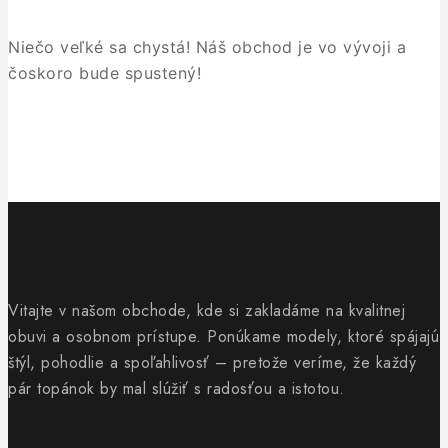
Niečo veľké sa chystá! Náš obchod je vo vývoji a
čoskoro bude spustený!
Vitajte v našom obchode, kde si zakladáme na kvalitnej
obuvi a osobnom prístupe. Ponúkame modely, ktoré spájajú
štýl, pohodlie a spoľahlivosť – pretože veríme, že každý
pár topánok by mal slúžiť s radosťou a istotou.