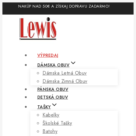
Skip
NAKÚP NAD 50€ A ZÍSKAJ DOPRAVU ZADARMO!
to
content
VÝPREDAJ
DÁMSKA OBUV
Dámska Letná Obuv
Dámska Zimná Obuv
PÁNSKA OBUV
DETSKÁ OBUV
TAŠKY
Kabelky
Školské Tašky
Batohy