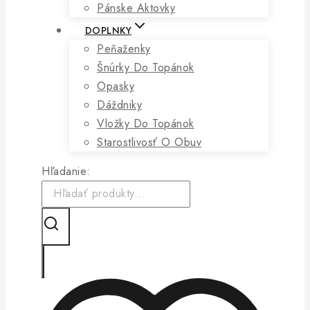
Pánske Aktovky
DOPLNKY
Peňaženky
Šnúrky Do Topánok
Opasky
Dáždniky
Vložky Do Topánok
Starostlivosť O Obuv
Hľadanie: