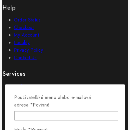
Help
Order Status
Checkout
My Account
Locality
Privacy Policy
Contact Us
Services
Order Status
Terms And Conditions
Používateľské meno alebo e-mailová
Policy For Sellers
adresa
*
Povinné
Policy For Buyers
Shipping & Refund
Wholesale Policy
Heslo
*
Povinné