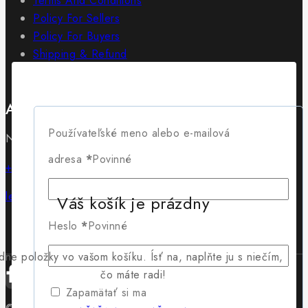
Terms And Conditions
Policy For Sellers
Policy For Buyers
Shipping & Refund
Wholesale Policy
Adresa
Používateľské meno alebo e-mailová
Námestie SNP 18/18 01501 Rajec
adresa
*
Povinné
+421 902 715 430
lewis@lewis.sk
Váš košík je prázdny
Heslo
*
Povinné
dne položky vo vašom košíku. Ísť na, naplňte ju s niečím,
čo máte radi!
Zapamätať si ma