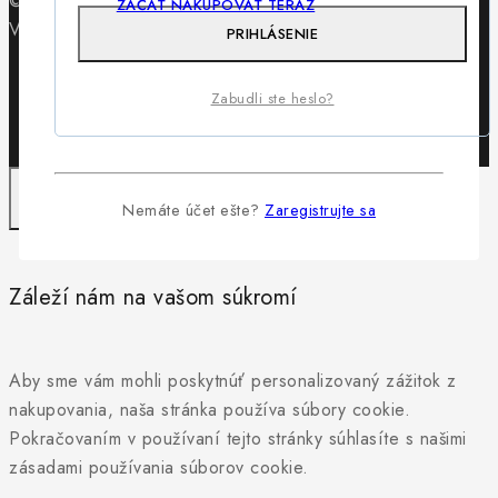
© 2026 Obuv Lewis - WordPress Theme by
Avanam
ZAČAŤ NAKUPOVAŤ TERAZ
Vytvorilo
Byteminds
PRIHLÁSENIE
Zabudli ste heslo?
Nemáte účet ešte?
Zaregistrujte sa
Záleží nám na vašom súkromí
Aby sme vám mohli poskytnúť personalizovaný zážitok z
nakupovania, naša stránka používa súbory cookie.
Pokračovaním v používaní tejto stránky súhlasíte s našimi
zásadami používania súborov cookie.