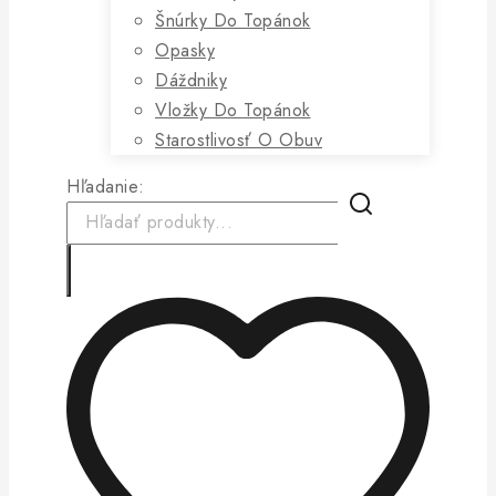
Šnúrky Do Topánok
Opasky
Dáždniky
Vložky Do Topánok
Starostlivosť O Obuv
Hľadanie: