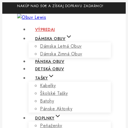
Skip
NAKÚP NAD 50€ A ZÍSKAJ DOPRAVU ZADARMO!
to
content
VÝPREDAJ
DÁMSKA OBUV
Dámska Letná Obuv
Dámska Zimná Obuv
PÁNSKA OBUV
DETSKÁ OBUV
TAŠKY
Kabelky
Školské Tašky
Batohy
Pánske Aktovky
DOPLNKY
Peňaženky