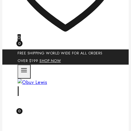
0
0
FREE SHIPPING WORLD WIDE FOR ALL ORDERS
OVER $199
SHOP NOW
0