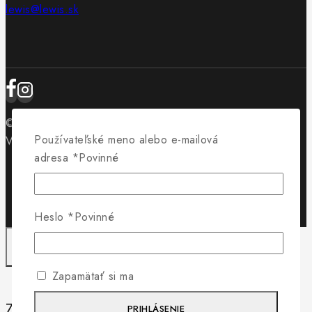
lewis@lewis.sk
© 2026 Obuv Lewis - WordPress Theme by
Avanam
Používateľské meno alebo e-mailová
Vytvorilo
Byteminds
adresa
*
Povinné
Heslo
*
Povinné
Zapamätať si ma
Záleží nám na vašom súkromí
PRIHLÁSENIE