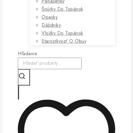
Peňaženky
Šnúrky Do Topánok
Opasky
Dáždniky
Vložky Do Topánok
Starostlivosť O Obuv
Hľadanie: