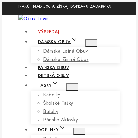
Skip
NAKÚP NAD 50€ A ZÍSKAJ DOPRAVU ZADARMO!
to
content
VÝPREDAJ
DÁMSKA OBUV
Dámska Letná Obuv
Dámska Zimná Obuv
PÁNSKA OBUV
DETSKÁ OBUV
TAŠKY
Kabelky
Školské Tašky
Batohy
Pánske Aktovky
DOPLNKY