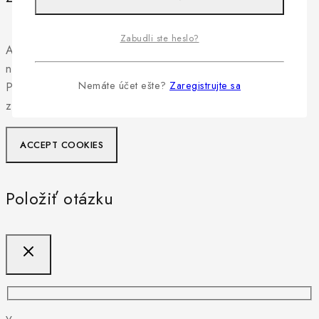
Zabudli ste heslo?
Aby sme vám mohli poskytnúť personalizovaný zážitok z
nakupovania, naša stránka používa súbory cookie.
Nemáte účet ešte?
Zaregistrujte sa
Pokračovaním v používaní tejto stránky súhlasíte s našimi
zásadami používania súborov cookie.
ACCEPT COOKIES
Položiť otázku