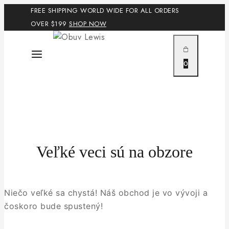
Skip
FREE SHIPPING WORLD WIDE FOR ALL ORDERS
to
OVER $199
SHOP NOW
content
0
Veľké veci sú na obzore
Niečo veľké sa chystá! Náš obchod je vo vývoji a
čoskoro bude spustený!