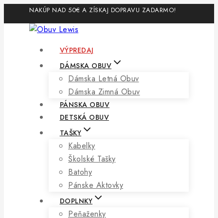
Skip
NAKÚP NAD 50€ A ZÍSKAJ DOPRAVU ZADARMO!
to
content
VÝPREDAJ
DÁMSKA OBUV
Dámska Letná Obuv
Dámska Zimná Obuv
PÁNSKA OBUV
DETSKÁ OBUV
TAŠKY
Kabelky
Školské Tašky
Batohy
Pánske Aktovky
DOPLNKY
Peňaženky