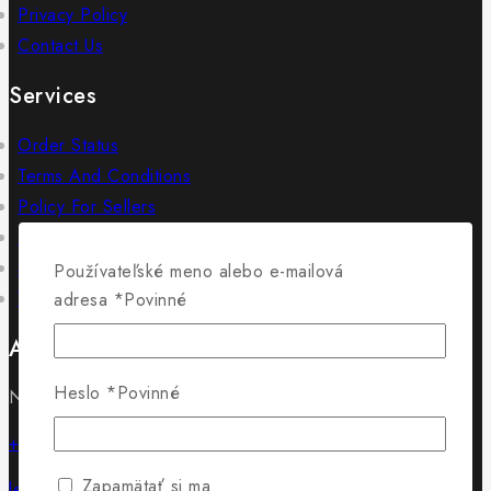
Privacy Policy
Contact Us
Services
Order Status
Terms And Conditions
Policy For Sellers
Policy For Buyers
Shipping & Refund
Používateľské meno alebo e-mailová
Wholesale Policy
adresa
*
Povinné
Adresa
Heslo
*
Povinné
Námestie SNP 18/18 01501 Rajec
+421 902 715 430
Zapamätať si ma
lewis@lewis.sk