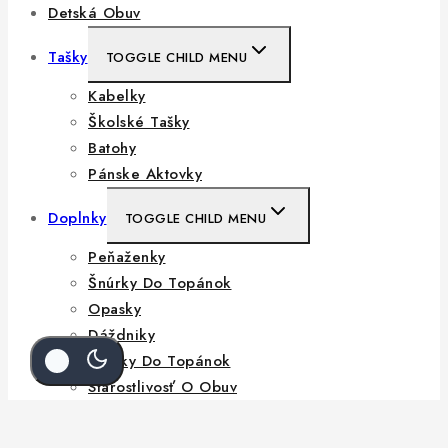
Detská Obuv
Tašky
TOGGLE CHILD MENU
Kabelky
Školské Tašky
Batohy
Pánske Aktovky
Doplnky
TOGGLE CHILD MENU
Peňaženky
Šnúrky Do Topánok
Opasky
Dáždniky
Vložky Do Topánok
Starostlivosť O Obuv