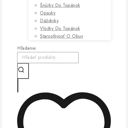
Šnúrky Do Topánok
Opasky
Dáždniky
Vložky Do Topánok
Starostlivosť O Obuv
Hľadanie: