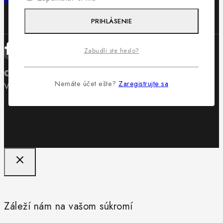
PRIHLÁSENIE
Zabudli ste heslo?
© 2026 Obuv Lewis - WordPress Theme by
Avanam
Nemáte účet ešte?
Zaregistrujte sa
Vytvorilo
Byteminds
Záleží nám na vašom súkromí