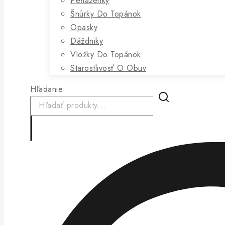
Peňaženky
Šnúrky Do Topánok
Opasky
Dáždniky
Vložky Do Topánok
Starostlivosť O Obuv
Hľadanie: