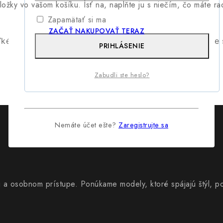
ožky vo vašom košíku. Ísť na, naplňte ju s niečím, čo máte rad
Zapamätať si ma
ZAČAŤ NAKUPOVAŤ TERAZ
ľké sa chystá! Náš obchod je vo vývoji a čoskoro bude 
PRIHLÁSENIE
Zabudli ste heslo?
Nemáte účet ešte?
Zaregistrujte sa
i a osobnom prístupe. Ponúkame modely, ktoré spájajú štýl, p