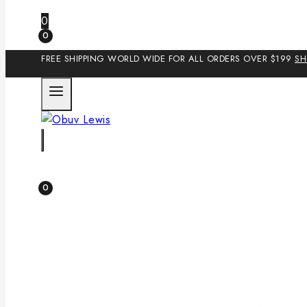
0
0
FREE SHIPPING WORLD WIDE FOR ALL ORDERS OVER $199
S
0