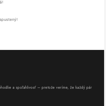
i!
spustený!
ohodlie a spoľahlivosť – pretože veríme, že každý pár