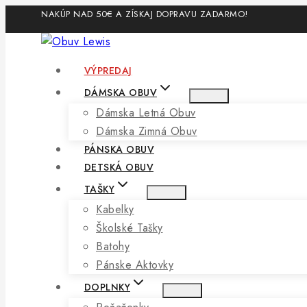
Skip
NAKÚP NAD 50€ A ZÍSKAJ DOPRAVU ZADARMO!
to
content
VÝPREDAJ
DÁMSKA OBUV
Dámska Letná Obuv
Dámska Zimná Obuv
PÁNSKA OBUV
DETSKÁ OBUV
TAŠKY
Kabelky
Školské Tašky
Batohy
Pánske Aktovky
DOPLNKY