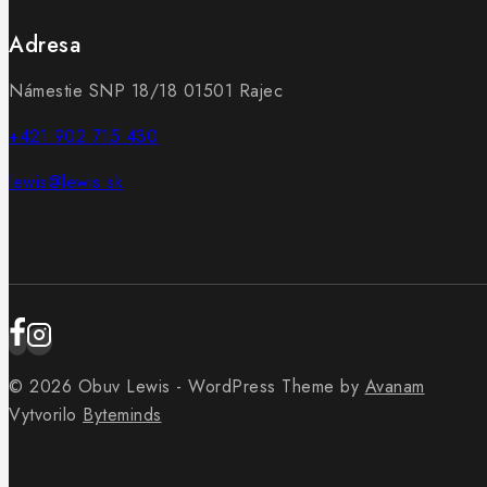
Adresa
Námestie SNP 18/18 01501 Rajec
+421 902 715 430
lewis@lewis.sk
© 2026 Obuv Lewis - WordPress Theme by
Avanam
Vytvorilo
Byteminds