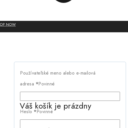
HOP NOW
Používateľské meno alebo e-mailová
adresa
*
Povinné
Váš košík je prázdny
Heslo
*
Povinné
Veľké veci sú na obzore