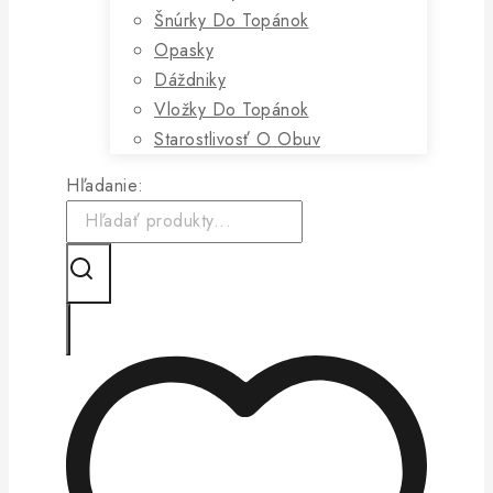
Šnúrky Do Topánok
Opasky
Dáždniky
Vložky Do Topánok
Starostlivosť O Obuv
Hľadanie: