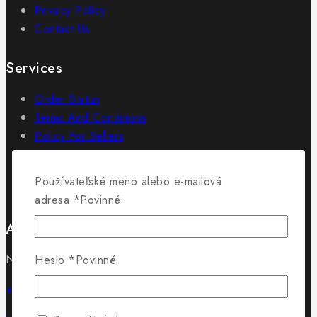
Privacy Policy
Contact Us
Services
Order Status
Terms And Conditions
Policy For Sellers
Policy For Buyers
Shipping & Refund
Používateľské meno alebo e-mailová
Wholesale Policy
adresa
*
Povinné
Adresa
Námestie SNP 18/18 01501 Rajec
Heslo
*
Povinné
+421 902 715 430