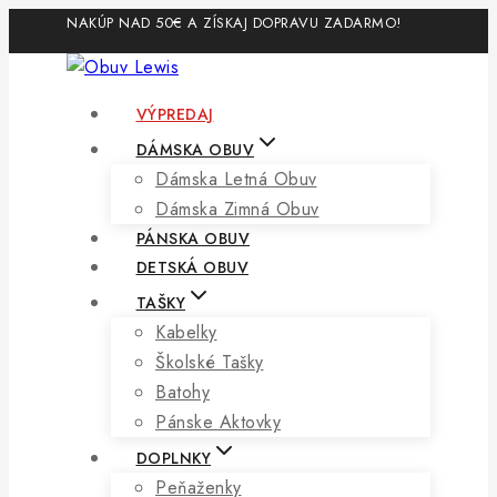
Skip
NAKÚP NAD 50€ A ZÍSKAJ DOPRAVU ZADARMO!
to
content
VÝPREDAJ
DÁMSKA OBUV
Dámska Letná Obuv
Dámska Zimná Obuv
PÁNSKA OBUV
DETSKÁ OBUV
TAŠKY
Kabelky
Školské Tašky
Batohy
Pánske Aktovky
DOPLNKY
Peňaženky