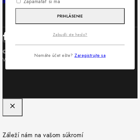
lewis@lewis.sk
Zapamätať si ma
PRIHLÁSENIE
Zabudli ste heslo?
© 2026 Obuv Lewis - WordPress Theme by
Avanam
Nemáte účet ešte?
Zaregistrujte sa
Vytvorilo
Byteminds
Záleží nám na vašom súkromí