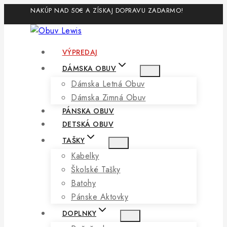
Skip
NAKÚP NAD 50€ A ZÍSKAJ DOPRAVU ZADARMO!
to
content
VÝPREDAJ
DÁMSKA OBUV
Dámska Letná Obuv
Dámska Zimná Obuv
PÁNSKA OBUV
DETSKÁ OBUV
TAŠKY
Kabelky
Školské Tašky
Batohy
Pánske Aktovky
DOPLNKY