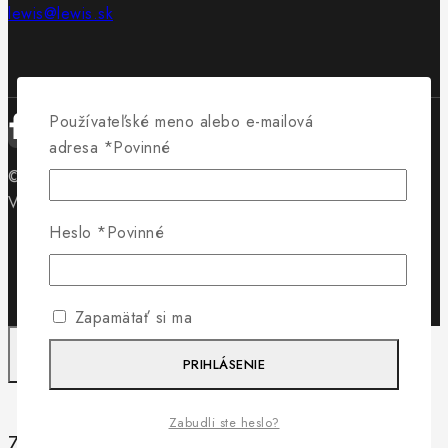
lewis@lewis.sk
Používateľské meno alebo e-mailová
adresa
*
Povinné
© 2026 Obuv Lewis - WordPress Theme by
Avanam
Vytvorilo
Byteminds
Heslo
*
Povinné
Zapamätať si ma
PRIHLÁSENIE
Zabudli ste heslo?
Záleží nám na vašom súkromí