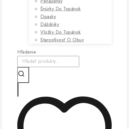
Peňaženky
Šnúrky Do Topánok
Opasky
Dáždniky
Vložky Do Topánok
Starostlivosť O Obuv
Hľadanie: