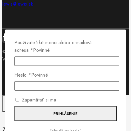
lewis@lewis.sk
Používateľské meno alebo e-mailová
adresa
*
Povinné
© 2026 Obuv Lewis - WordPress Theme by
Avanam
Vytvorilo
Byteminds
Heslo
*
Povinné
Zapamätať si ma
PRIHLÁSENIE
Záleží nám na vašom súkromí
Zabudli ste heslo?