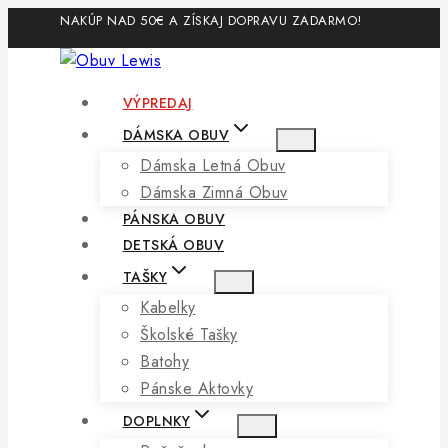
Skip
NAKÚP NAD 50€ A ZÍSKAJ DOPRAVU ZADARMO!
to
content
VÝPREDAJ
DÁMSKA OBUV
Dámska Letná Obuv
Dámska Zimná Obuv
PÁNSKA OBUV
DETSKÁ OBUV
TAŠKY
Kabelky
Školské Tašky
Batohy
Pánske Aktovky
DOPLNKY