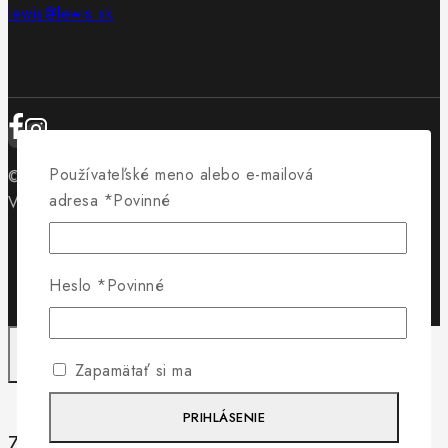
lewis@lewis.sk
Používateľské meno alebo e-mailová
© 2026 Obuv Lewis - WordPress Theme by
Avanam
adresa
*
Povinné
Vytvorilo
Byteminds
Heslo
*
Povinné
Zapamätať si ma
PRIHLÁSENIE
Záleží nám na vašom súkromí