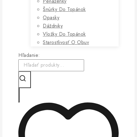
Peňaženky
Šnúrky Do Topánok
Opasky
Dáždniky
Vložky Do Topánok
Starostlivosť O Obuv
Hľadanie: