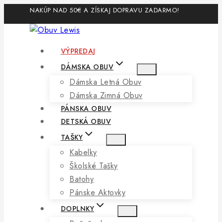
Skip
NAKÚP NAD 50€ A ZÍSKAJ DOPRAVU ZADARMO!
to
content
VÝPREDAJ
DÁMSKA OBUV
Dámska Letná Obuv
Dámska Zimná Obuv
PÁNSKA OBUV
DETSKÁ OBUV
TAŠKY
Kabelky
Školské Tašky
Batohy
Pánske Aktovky
DOPLNKY