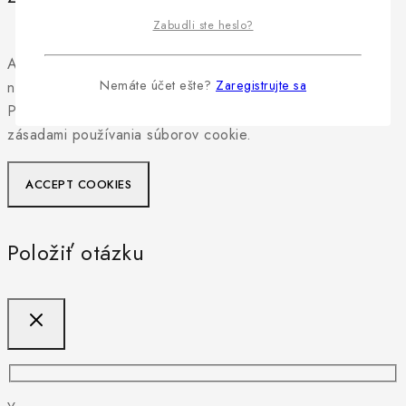
Zabudli ste heslo?
Aby sme vám mohli poskytnúť personalizovaný zážitok z
Nemáte účet ešte?
Zaregistrujte sa
nakupovania, naša stránka používa súbory cookie.
Pokračovaním v používaní tejto stránky súhlasíte s našimi
zásadami používania súborov cookie.
ACCEPT COOKIES
Položiť otázku