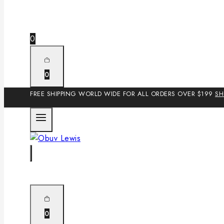
0
0
FREE SHIPPING WORLD WIDE FOR ALL ORDERS OVER $199
S
0