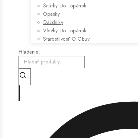
Šnúrky Do Topánok
Opasky
Dáždniky
Vložky Do Topánok
Starostlivosť O Obuv
Hľadanie: