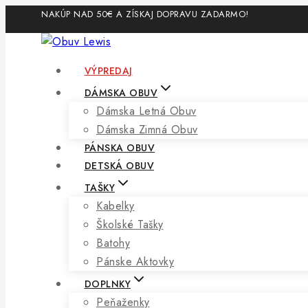
Skip
NAKÚP NAD 50€ A ZÍSKAJ DOPRAVU ZADARMO!
to
content
VÝPREDAJ
DÁMSKA OBUV
Dámska Letná Obuv
Dámska Zimná Obuv
PÁNSKA OBUV
DETSKÁ OBUV
TAŠKY
Kabelky
Školské Tašky
Batohy
Pánske Aktovky
DOPLNKY
Peňaženky