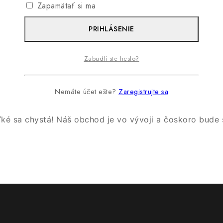
Zapamätať si ma
PRIHLÁSENIE
Zabudli ste heslo?
Veľké veci sú na obzore
Nemáte účet ešte?
Zaregistrujte sa
ľké sa chystá! Náš obchod je vo vývoji a čoskoro bude 