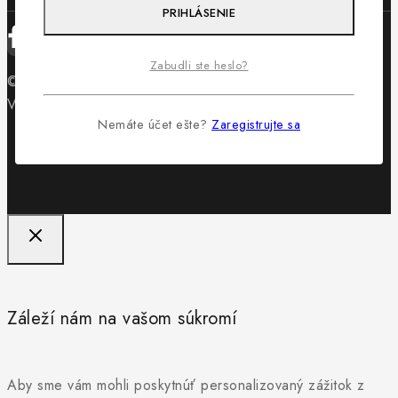
PRIHLÁSENIE
Zabudli ste heslo?
© 2026 Obuv Lewis - WordPress Theme by
Avanam
Vytvorilo
Byteminds
Nemáte účet ešte?
Zaregistrujte sa
Záleží nám na vašom súkromí
Aby sme vám mohli poskytnúť personalizovaný zážitok z