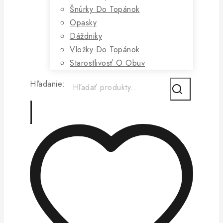
Šnúrky Do Topánok
Opasky
Dáždniky
Vložky Do Topánok
Starostlivosť O Obuv
Hľadanie: