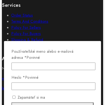
Services
Order Status
Terms And Conditions
Policy For Sellers
Policy For Buyers
Shipping & Refund
Wholesale Policy
Používateľské meno alebo e-mailová
adresa
*
Povinné
Adresa
Námestie SNP 18/18 01501 Rajec
Heslo
*
Povinné
+421 902 715 430
lewis@lewis.sk
Zapamätať si ma