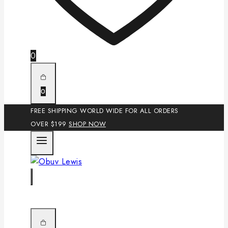
0
0
FREE SHIPPING WORLD WIDE FOR ALL ORDERS
OVER $199
SHOP NOW