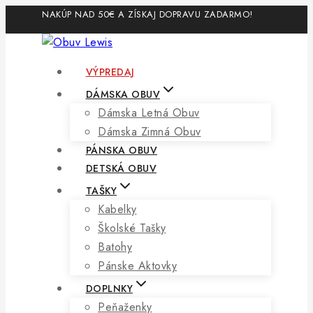
Skip
NAKÚP NAD 50€ A ZÍSKAJ DOPRAVU ZADARMO!
to
content
VÝPREDAJ
DÁMSKA OBUV
Dámska Letná Obuv
Dámska Zimná Obuv
PÁNSKA OBUV
DETSKÁ OBUV
TAŠKY
Kabelky
Školské Tašky
Batohy
Pánske Aktovky
DOPLNKY
Peňaženky