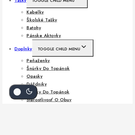
Tašky
TOGGLE CHILD MENU
Kabelky
Školské Tašky
Batohy
Pánske Aktovky
Doplnky
TOGGLE CHILD MENU
Peňaženky
Šnúrky Do Topánok
Opasky
Dáždniky
Vložky Do Topánok
Starostlivosť O Obuv
Hľadať:
VYHĽADÁVANIE