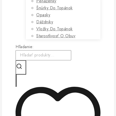
Peňaženky
Šnúrky Do Topánok
Opasky
Dáždniky
Vložky Do Topánok
Starostlivosť O Obuv
Hľadanie: