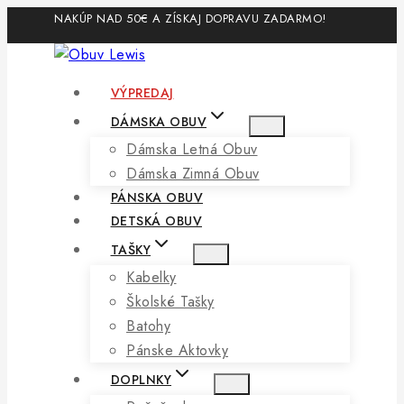
Skip
NAKÚP NAD 50€ A ZÍSKAJ DOPRAVU ZADARMO!
to
content
VÝPREDAJ
DÁMSKA OBUV
Dámska Letná Obuv
Dámska Zimná Obuv
PÁNSKA OBUV
DETSKÁ OBUV
TAŠKY
Kabelky
Školské Tašky
Batohy
Pánske Aktovky
DOPLNKY