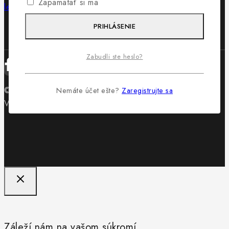
Zapamätať si ma
lewis@lewis.sk
PRIHLÁSENIE
Zabudli ste heslo?
© 2026 Obuv Lewis - WordPress Theme by
Avanam
Nemáte účet ešte?
Zaregistrujte sa
Vytvorilo
Byteminds
Záleží nám na vašom súkromí