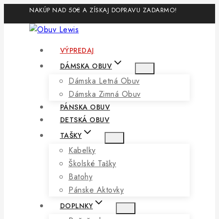
Skip
NAKÚP NAD 50€ A ZÍSKAJ DOPRAVU ZADARMO!
to
content
VÝPREDAJ
DÁMSKA OBUV
Dámska Letná Obuv
Dámska Zimná Obuv
PÁNSKA OBUV
DETSKÁ OBUV
TAŠKY
Kabelky
Školské Tašky
Batohy
Pánske Aktovky
DOPLNKY