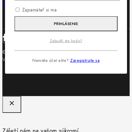
lewis@lewis.sk
Zapamätať si ma
PRIHLÁSENIE
Zabudli ste heslo?
© 2026 Obuv Lewis - WordPress Theme by
Avanam
Vytvorilo
Byteminds
Nemáte účet ešte?
Zaregistrujte sa
Záleží nám na vašom súkromí