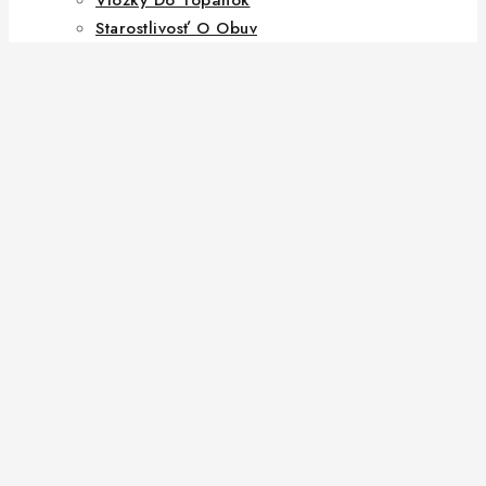
Starostlivosť O Obuv
Hľadať:
VYHĽADÁVANIE