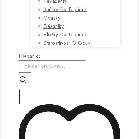
Peňaženky
Šnúrky Do Topánok
Opasky
Dáždniky
Vložky Do Topánok
Starostlivosť O Obuv
Hľadanie: