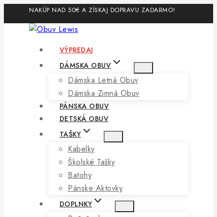
Skip
NAKÚP NAD 50€ A ZÍSKAJ DOPRAVU ZADARMO!
to
content
VÝPREDAJ
DÁMSKA OBUV
Dámska Letná Obuv
Dámska Zimná Obuv
PÁNSKA OBUV
DETSKÁ OBUV
TAŠKY
Kabelky
Školské Tašky
Batohy
Pánske Aktovky
DOPLNKY