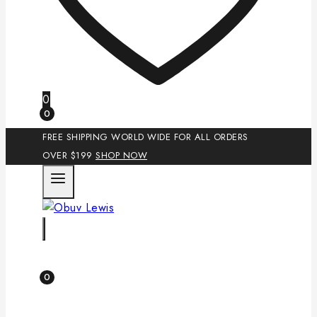
0
0
FREE SHIPPING WORLD WIDE FOR ALL ORDERS
OVER $199
SHOP NOW
0