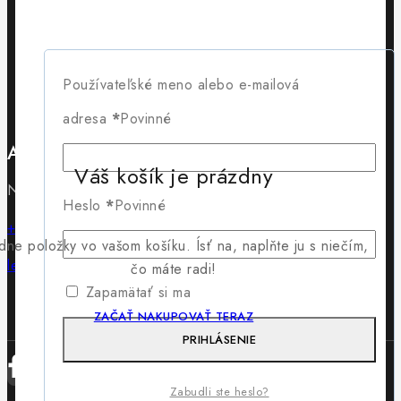
Terms And Conditions
Policy For Sellers
Policy For Buyers
Shipping & Refund
Používateľské meno alebo e-mailová
Wholesale Policy
adresa
*
Povinné
Adresa
Váš košík je prázdny
Námestie SNP 18/18 01501 Rajec
Heslo
*
Povinné
+421 902 715 430
dne položky vo vašom košíku. Ísť na, naplňte ju s niečím,
lewis@lewis.sk
čo máte radi!
Zapamätať si ma
ZAČAŤ NAKUPOVAŤ TERAZ
PRIHLÁSENIE
Zabudli ste heslo?