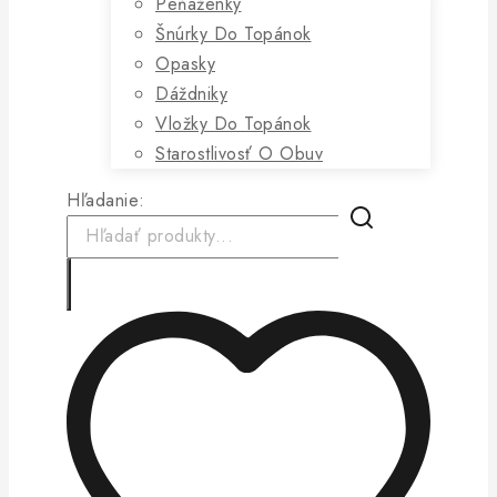
Peňaženky
Šnúrky Do Topánok
Opasky
Dáždniky
Vložky Do Topánok
Starostlivosť O Obuv
Hľadanie: