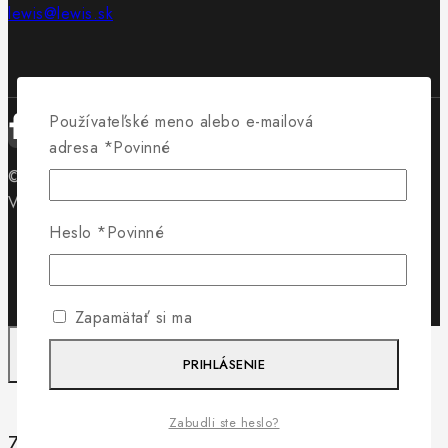
lewis@lewis.sk
Používateľské meno alebo e-mailová
adresa
*
Povinné
© 2026 Obuv Lewis - WordPress Theme by
Avanam
Vytvorilo
Byteminds
Heslo
*
Povinné
Zapamätať si ma
PRIHLÁSENIE
Zabudli ste heslo?
Záleží nám na vašom súkromí