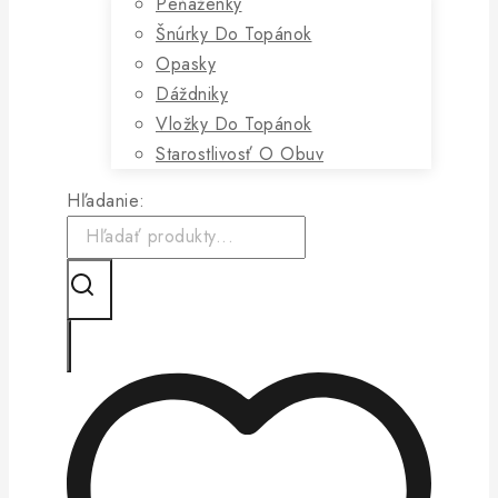
Peňaženky
Šnúrky Do Topánok
Opasky
Dáždniky
Vložky Do Topánok
Starostlivosť O Obuv
Hľadanie: