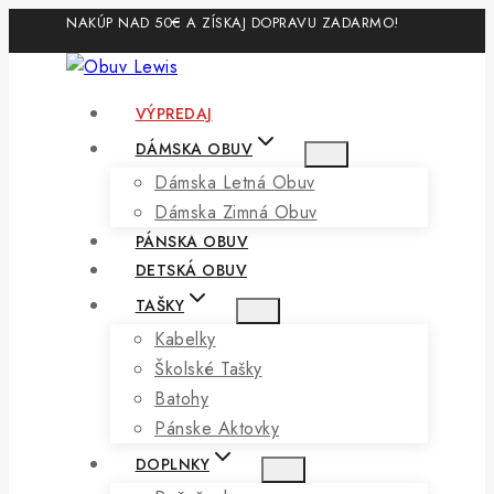
Skip
NAKÚP NAD 50€ A ZÍSKAJ DOPRAVU ZADARMO!
to
content
VÝPREDAJ
DÁMSKA OBUV
Dámska Letná Obuv
Dámska Zimná Obuv
PÁNSKA OBUV
DETSKÁ OBUV
TAŠKY
Kabelky
Školské Tašky
Batohy
Pánske Aktovky
DOPLNKY