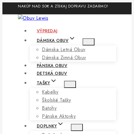
Skip
NAKÚP NAD 50€ A ZÍSKAJ DOPRAVU ZADARMO!
to
content
VÝPREDAJ
DÁMSKA OBUV
Dámska Letná Obuv
Dámska Zimná Obuv
PÁNSKA OBUV
DETSKÁ OBUV
TAŠKY
Kabelky
Školské Tašky
Batohy
Pánske Aktovky
DOPLNKY