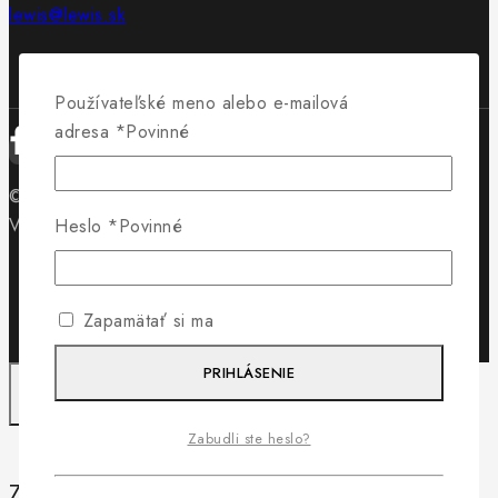
lewis@lewis.sk
Používateľské meno alebo e-mailová
adresa
*
Povinné
© 2026 Obuv Lewis - WordPress Theme by
Avanam
Vytvorilo
Byteminds
Heslo
*
Povinné
Zapamätať si ma
PRIHLÁSENIE
Zabudli ste heslo?
Záleží nám na vašom súkromí