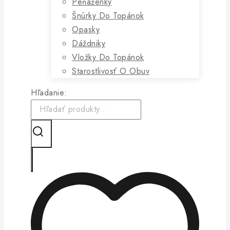
Peňaženky
Šnúrky Do Topánok
Opasky
Dáždniky
Vložky Do Topánok
Starostlivosť O Obuv
Hľadanie: