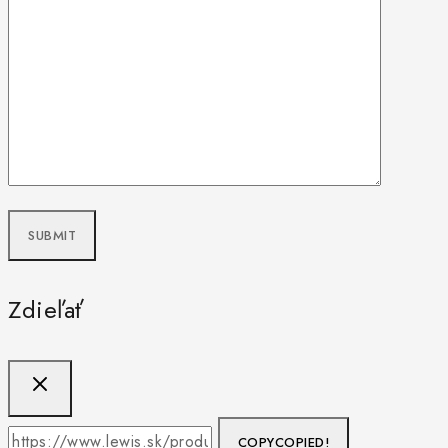
Zdieľať
COPY
COPIED!