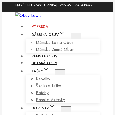
Skip
NAKÚP NAD 50€ A ZÍSKAJ DOPRAVU ZADARMO!
to
content
VÝPREDAJ
DÁMSKA OBUV
Dámska Letná Obuv
Dámska Zimná Obuv
PÁNSKA OBUV
DETSKÁ OBUV
TAŠKY
Kabelky
Školské Tašky
Batohy
Pánske Aktovky
DOPLNKY