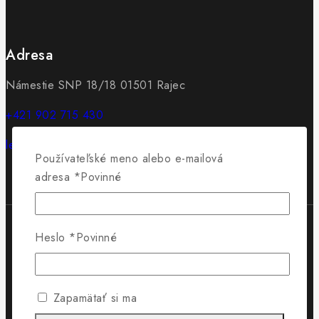
Adresa
Námestie SNP 18/18 01501 Rajec
+421 902 715 430
lewis@lewis.sk
Používateľské meno alebo e-mailová
adresa
*
Povinné
Heslo
*
Povinné
© 2026 Obuv Lewis - WordPress Theme by
Avanam
Vytvorilo
Byteminds
Zapamätať si ma