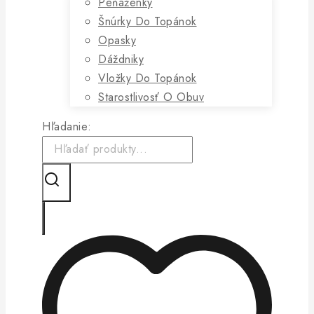
Peňaženky
Šnúrky Do Topánok
Opasky
Dáždniky
Vložky Do Topánok
Starostlivosť O Obuv
Hľadanie: